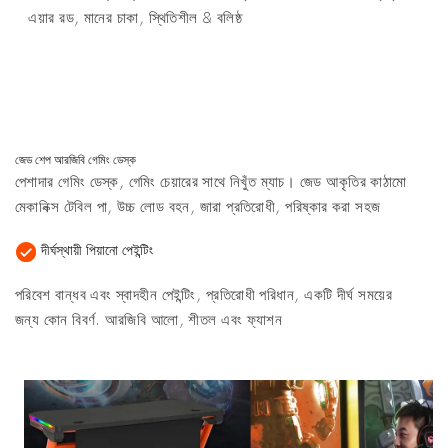
এয়ার রড, মানের চাকা, স্থিতিশীল & বলিষ্ঠ
জেড শেপ আরজিবি গেমিং ডেস্ক
পেশাদার গেমিং ডেস্ক, গেমিং চেয়ারের সাথে নিখুঁত ম্যাচ। জেড আকৃতির কাঠামো
মেকানিক্স টেবিল পা, উচ্চ লোড বহন, জারা প্রতিরোধী, পরিষ্কার করা সহজ
দীর্ঘস্থায়ী পিয়ানো পেইন্টিং
পরিবেশ বান্ধব এবং স্বাদহীন পেইন্টিং, প্রতিরোধী পরিধান, একটি দীর্ঘ সময়ের
জন্য কোন বিবর্ণ. আরজিবি আলো, শীতল এবং ফ্যাশন