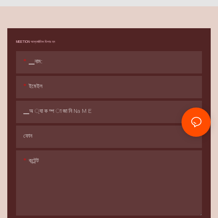
MEETION আন্তর্জাতিক ডিলার হন
▁নাম:
ইমেইল
▁অ ্যা ক ম্প া জা নি Na M E
ফোন
কন্টেন্ট