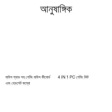
আনুষাঙ্গিক
মাউস প্যাড সহ গেমিং মাউস কীবোর্ড
4 IN 1 PC গেমিং কিট
গ
এবং হেডসেট কম্বো