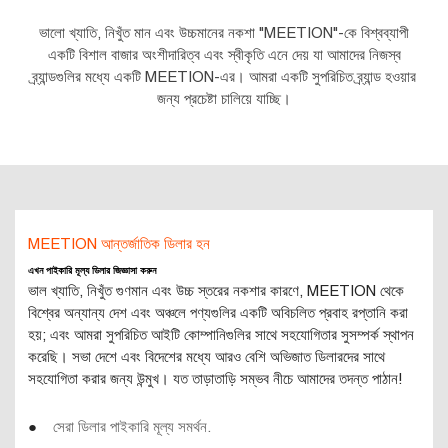
ভালো খ্যাতি, নিখুঁত মান এবং উচ্চমানের নকশা "MEETION"-কে বিশ্বব্যাপী
একটি বিশাল বাজার অংশীদারিত্ব এবং স্বীকৃতি এনে দেয় যা আমাদের নিজস্ব
ব্র্যান্ডগুলির মধ্যে একটি MEETION-এর। আমরা একটি সুপরিচিত ব্র্যান্ড হওয়ার
জন্য প্রচেষ্টা চালিয়ে যাচ্ছি।
MEETION আন্তর্জাতিক ডিলার হন
এখন পাইকারি মূল্য ডিলার জিজ্ঞাসা করুন
ভাল খ্যাতি, নিখুঁত গুণমান এবং উচ্চ স্তরের নকশার কারণে, MEETION থেকে
বিশ্বের অন্যান্য দেশ এবং অঞ্চলে পণ্যগুলির একটি অবিচলিত প্রবাহ রপ্তানি করা
হয়; এবং আমরা সুপরিচিত আইটি কোম্পানিগুলির সাথে সহযোগিতার সুসম্পর্ক স্থাপন
করেছি। সভা দেশে এবং বিদেশের মধ্যে আরও বেশি অভিজাত ডিলারদের সাথে
সহযোগিতা করার জন্য উন্মুখ। যত তাড়াতাড়ি সম্ভব নীচে আমাদের তদন্ত পাঠান!
●
সেরা ডিলার পাইকারি মূল্য সমর্থন.