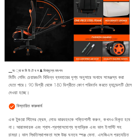
▁অ ্যা ক মি উ টে ব ল & বিনামূল্যে ফাংশন
মিটিং গেমিং চেয়ারগুলি বিভিন্ন ব্যবহারের দৃশ্য অনুসারে অবাধে সামঞ্জস্য করা
যেতে পারে। 90 ডিগ্রী থেকে 180 ডিগ্রীতে কোণ পরিবর্তন করতে হ্যান্ডেলটি ঠেলে
দেওয়া হচ্ছে।
বিস্তারিত কারুকার্য
এক টুকরো স্টিলের ফ্রেম, লোড ভারবহনকে শক্তিশালী করুন, কখনও বিকৃত হবে
না। আরামদায়ক এবং শ্বাস-প্রশ্বাসযোগ্য ফ্যাব্রিক এবং ভাল ইলাস্টি সহ
চামড়া। ভাল স্থিতিস্থাপকতা সঙ্গে উচ্চ ঘনত্ব স্পঞ্জ ফেনা. এসজিএস প্রত্যয়িত