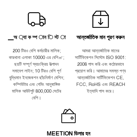
▁অ ্যা ক ম্প ান ি স্ট া
আন্তর্জাতিক মান পূরণ করুন
200 টিরও বেশি কর্মচারীর মালিক;
আমরা আন্তর্জাতিক মানের
কারখানা এলাকা 10000 এর বেশি㎡;
সার্টিফিকেশন সিস্টেম ISO 9001:
ছয়টি সম্পূর্ণ স্বয়ংক্রিয় উত্পাদন
2008 পাস করি এবং কঠোরভাবে
সমাবেশ লাইন; 10 টিরও বেশি পূর্ণ
প্রয়োগ করি। আমাদের সমস্ত পণ্য
বুদ্ধিমান ইনজেকশন ছাঁচনির্মাণ মেশিন;
আন্তর্জাতিক সার্টিফিকেশন CE,
কম্পিউটার এবং গেমিং আনুষাঙ্গিক
FCC, RoHS এবং REACH
মাসিক আউটপুট 800,000 সেটের
ইত্যাদি পাস করে।
বেশি।
MEETION ডিলার হন