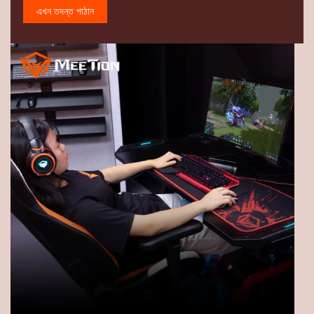
এখন তদন্ত পাঠান