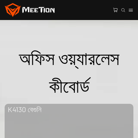
অফিস ওয়্যারলেস
কীবোর্ড
K4130 বেগুনি