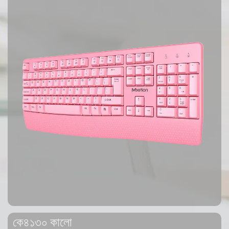
কে৪১৩০ কালো