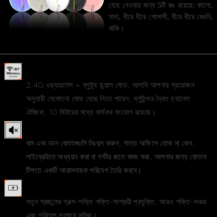
বেছে নেওয়ার জন্য 5টি রঙ রয়েছে: কালো,
সাদা, ধীরে ধীরে গোলাপী, ধীরে ধীরে বেগুনি,
খাকি।
2.4G ওয়্যারলেস / ব্লুটুথ
2.4G ওয়্যারলেস + ব্লুটুথ ডুয়াল মোড, আপনি আপনার প্রয়োজন
অনুযায়ী যেকোনো মোড বেছে নিতে পারেন, ব্লুটুথের দ্বৈত চ্যানেল
ঐচ্ছিক, 10 মিটারের মধ্যে কার্যকর সংযোগ রয়েছে।
নিঃশব্দ বোতাম নকশা
বাম এবং ডান বোতামগুলি নিঃশব্দ করুন, শান্ত অফিসে হোক না কেন,
লাইব্রেরিতে অধ্যয়ন করা বা গভীর রাতে কাজ করা, আপনার জন্য বোতাম
টিপতে একটি আরামদায়ক পরিবেশ তৈরি করবে।
অন্তর্নির্মিত ব্যাটারি
নতুন প্রজন্মের স্বল্প-শক্তি শক্তি-সাশ্রয়ী প্রযুক্তি, আরও শক্তি-সঞ্চয়
এবং পরিবেশ সুরক্ষার সুবিধা।