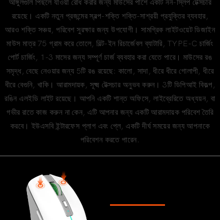
আঙ্গুলগুলি পিছলে যাওয়া রোধ করার জন্য মাউসের পাশে একটি নন-স্লিপ টেক্সচার
রয়েছে। একটি নতুন প্রজন্মের স্বল্প-শক্তি শক্তি-সাশ্রয়ী প্রযুক্তির ব্যবহার,
আরও শক্তি সঞ্চয়, পরিবেশ সুরক্ষার জন্য উপযোগী। সামগ্রিক লাইটওয়েট ডিজাইন
মাউস মাত্র 75 গ্রাম করে তোলে, বিল্ট-ইন রিচার্জেবল ব্যাটারি, TYPE-C চার্জিং
পোর্ট চার্জিং, 1-3 মাসের জন্য সম্পূর্ণ চার্জ ব্যবহার করা যেতে পারে। মাউসের রঙ
সমৃদ্ধ, বেছে নেওয়ার জন্য 5টি রঙ রয়েছে: কালো, সাদা, ধীরে ধীরে গোলাপী, ধীরে
ধীরে বেগুনি, খাকি। আরামদায়ক, সূক্ষ্ম টেক্সচার অনুভব করুন। 3টি ডিপিআই বিকল্প,
রঙিন এলইডি লাইট রয়েছে। আপনি একটি শান্ত অফিসে, লাইব্রেরিতে অধ্যয়ন, বা
গভীর রাতে কাজ করুন না কেন, এটি আপনার জন্য একটি আরামদায়ক পরিবেশ তৈরি
করবে। ইউএসবি ইন্টারফেস প্লাগ এবং প্লে, একটি দীর্ঘ সময়ের জন্য আপনাকে
পরিবেশন করতে পারেন.
নীরব সুইচ