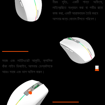
নীরব সুইচ, একটি শান্ত অফিসে,
লাইব্রেরিতে অধ্যয়ন করা বা গভীর রাতে
কাজ করা, একটি আরামদায়ক তৈরি করবে
আপনার জন্য বোতাম টিপতে পরিবেশ।
পোর্টেবল এবং
লাইটওয়েট
সহজ এবং লাইটওয়েট আকৃতি, ক্লাসিক
বাঁকা লাইন ডিজাইন, আপনার ডেস্কটপকে
আরও সহজ এবং ভাল অফিস করুন।
ডিপিআই
সামঞ্জস্যযোগ্য