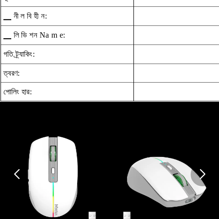
▁ নী ল বি হী ন:
▁ লি ভি শন Na m e:
গতি ট্র্যাকিং:
ত্বরণ:
পোলিং হার: