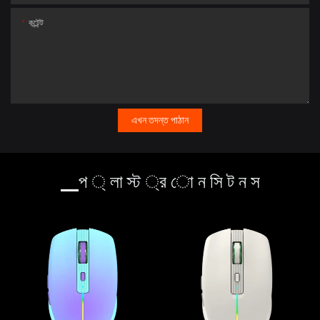
কন্টেন্ট
এখন তদন্ত পাঠান
▁প ্ লা স্ট ্র ো ন সি ট ন স