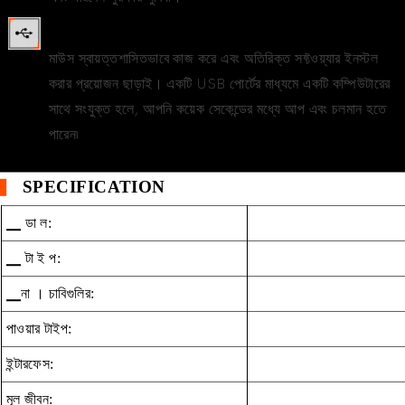
প্লাগ & খেলা
মাউস স্বায়ত্তশাসিতভাবে কাজ করে এবং অতিরিক্ত সফ্টওয়্যার ইনস্টল
করার প্রয়োজন ছাড়াই। একটি USB পোর্টের মাধ্যমে একটি কম্পিউটারের
সাথে সংযুক্ত হলে, আপনি কয়েক সেকেন্ডের মধ্যে আপ এবং চলমান হতে
পারেন৷
▍
SPECIFICATION
▁ ডা ল:
▁ টা ই প:
▁না । চাবিগুলির:
পাওয়ার টাইপ:
ইন্টারফেস:
মূল জীবন: