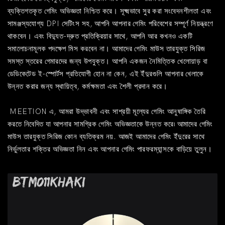
ব্যক্তিগতকৃত গেমিং অভিজ্ঞতা নিশ্চিত করে। সূক্ষ্মভাবে সুর করা সংবেদনশীলতা এবং
সামঞ্জস্যযোগ্য DPI সেটিংস সহ, আপনি আপনার গেমিং পরিবেশের সম্পূর্ণ নিয়ন্ত্রণে
থাকবেন। এবং বিদ্যুত-দ্রুত প্রতিক্রিয়ার সাথে, আপনি আর কখনও একটি
সমালোচনামূলক পদক্ষেপ মিস করবেন না। আমাদের গেমিং মাউস তারযুক্ত সিরিজ
সমস্ত স্তরের গেমারদের জন্য উপযুক্ত। আপনি একজন নৈমিত্তিক খেলোয়াড় বা
ডেডিকেটেড ই-স্পোর্টস প্রতিযোগী হোন না কেন, এই ইঁদুরগুলি আপনার খেলাকে
উন্নত করার জন্য স্থায়িত্ব, কর্মক্ষমতা এবং শৈলী প্রদান করে।
MEETION এ, আমরা উদ্ভাবনী এবং সাশ্রয়ী মূল্যের গেমিং আনুষাঙ্গিক তৈরি
করতে নিবেদিত যা আপনার সামগ্রিক গেমিং অভিজ্ঞতাকে উন্নত করে৷ আমাদের গেমিং
মাউস তারযুক্ত সিরিজ কোন ব্যতিক্রম নয়. আজই আমাদের গেমিং ইঁদুরের সাথে
নির্ভুলতার শক্তির অভিজ্ঞতা নিন এবং আপনার গেমিং পারফরম্যান্সকে বাড়িয়ে তুলুন।
BTM011KHAKI