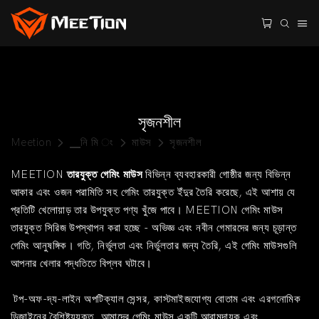
সৃজনশীল
Meetion
▁নি মি ং
মাউস
সৃজনশীল
MEETION
তারযুক্ত গেমিং মাউস
বিভিন্ন ব্যবহারকারী গোষ্ঠীর জন্য বিভিন্ন
আকার এবং ওজন পরামিতি সহ গেমিং তারযুক্ত ইঁদুর তৈরি করেছে, এই আশায় যে
প্রতিটি খেলোয়াড় তার উপযুক্ত পণ্য খুঁজে পাবে। MEETION গেমিং মাউস
তারযুক্ত সিরিজ উপস্থাপন করা হচ্ছে - অভিজ্ঞ এবং নবীন গেমারদের জন্য চূড়ান্ত
গেমিং আনুষঙ্গিক। গতি, নির্ভুলতা এবং নির্ভুলতার জন্য তৈরি, এই গেমিং মাউসগুলি
আপনার খেলার পদ্ধতিতে বিপ্লব ঘটাবে।
টপ-অফ-দ্য-লাইন অপটিক্যাল সেন্সর, কাস্টমাইজযোগ্য বোতাম এবং এরগনোমিক
ডিজাইনের বৈশিষ্ট্যযুক্ত, আমাদের গেমিং মাউস একটি আরামদায়ক এবং