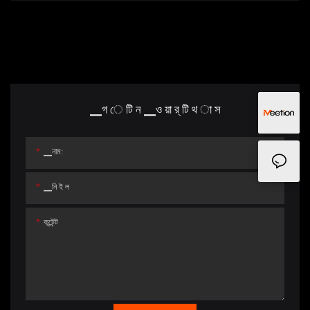
▁গ ে টি ন ▁ও য়া র্ টি থ া স
▁নাম:
▁নি ই ল
কন্টেন্ট