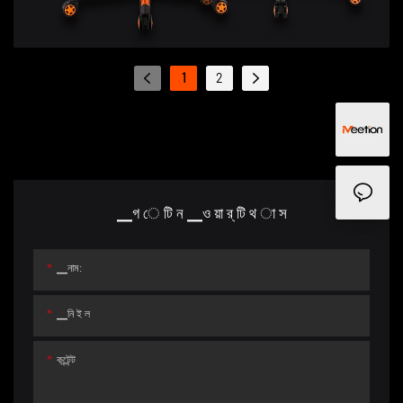
1
2
▁গ ে টি ন ▁ও য়া র্ টি থ া স
▁নাম:
▁নি ই ল
কন্টেন্ট