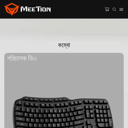
কম্বো
পরিচালক ডি৩