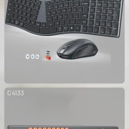
C4133