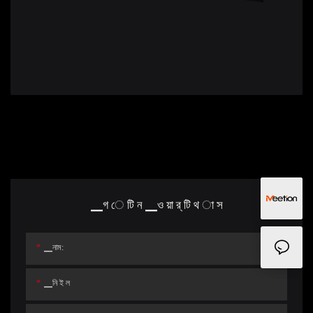
▁গ ে টি ন ▁ও য়া র্ টি থ া স
▁নাম:
▁নি ই ল