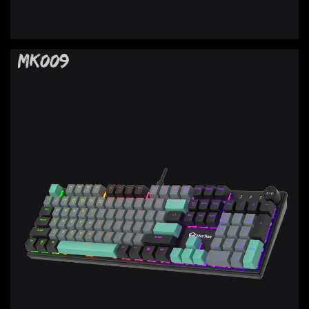
MK009