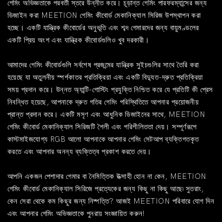
গেমিং অভিজ্ঞতাকে পরবর্তী স্তরে উন্নীত করে। চূড়ান্ত গেমিং পারফরম্যান্সের জন্য
ডিজাইন করা MEETION গেমিং কীবোর্ড মেকানিক্যাল সিরিজ উপস্থাপন করা
হচ্ছে। একটি যান্ত্রিক কীবোর্ডের অনুভূতি এবং শব্দ গেমারদের জন্য বায়ুমণ্ডলের
একটি প্রিয় অংশ এবং যান্ত্রিক কীবোর্ডগুলিও খুব দরকারী।
আমাদের গেমিং কীবোর্ডগুলি সর্বশেষ প্রজন্মের যান্ত্রিক সুইচগুলির সাথে তৈরি করা
হয়েছে যা অতুলনীয় স্পর্শকাতর প্রতিক্রিয়া এবং একটি বিদ্যুত-দ্রুত প্রতিক্রিয়া
সময় প্রদান করে। উন্নত অ্যান্টি-গোস্টিং প্রযুক্তি নিশ্চিত করে যে প্রতিটি কী প্রেস
নিবন্ধিত হয়েছে, আপনাকে দ্রুত গতির গেমিং পরিস্থিতিতে আপনার প্রয়োজনীয়
প্রান্ত প্রদান করে। একটি মসৃণ এবং আধুনিক ডিজাইনের সাথে, MEETION
গেমিং কীবোর্ড মেকানিক্যাল সিরিজটি শৈলী এবং পরিশীলিততা দেয়। সম্পূর্ণরূপে
কাস্টমাইজযোগ্য RGB আলো আপনাকে আপনার গেমিং সেটআপ ব্যক্তিগতকৃত
করতে এবং আপনার অনন্য ব্যক্তিত্ব প্রকাশ করতে দেয়।
আপনি একজন পেশাদার গেমার বা নৈমিত্তিক উত্সাহী হোন না কেন, MEETION
গেমিং কীবোর্ড মেকানিক্যাল সিরিজে প্রত্যেকের জন্য কিছু না কিছু আছে৷ সুতরাং,
কেন সেরা থেকে কম কিছুর জন্য নিষ্পত্তি? আজই MEETION পরিবারে যোগ দিন
এবং আপনার গেমিং অভিজ্ঞতাকে পুনরায় সংজ্ঞায়িত করুন!