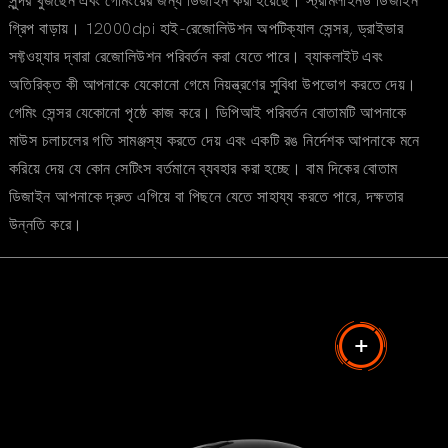
সুন্দর খুঁজছেন এবং গেমিংয়ের জন্য ডিজাইন করা হয়েছে। স্ট্রীমলাইনড ডিজাইন
গ্রিপ বাড়ায়। 12000dpi হাই-রেজোলিউশন অপটিক্যাল সেন্সর, ড্রাইভার
সফ্টওয়্যার দ্বারা রেজোলিউশন পরিবর্তন করা যেতে পারে। ব্যাকলাইট এবং
অতিরিক্ত কী আপনাকে যেকোনো গেমে নিয়ন্ত্রণের সুবিধা উপভোগ করতে দেয়।
গেমিং সেন্সর যেকোনো পৃষ্ঠে কাজ করে। ডিপিআই পরিবর্তন বোতামটি আপনাকে
মাউস চলাচলের গতি সামঞ্জস্য করতে দেয় এবং একটি রঙ নির্দেশক আপনাকে মনে
করিয়ে দেয় যে কোন সেটিংস বর্তমানে ব্যবহার করা হচ্ছে। বাম দিকের বোতাম
ডিজাইন আপনাকে দ্রুত এগিয়ে বা পিছনে যেতে সাহায্য করতে পারে, দক্ষতার
উন্নতি করে।