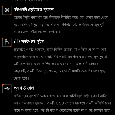
ইউএসবি ব্রেইডেড ক্যাবল
তারের বিনুনি প্রায়শই তার জীবনকে দীর্ঘায়িত করে এবং কেবল নমন থেকে
নয়, আপনার প্রিয় বিড়ালের দাঁত বা আপনার ছোট ভাইয়ের কৌতুকপূর্ণ
হাতের মতো ঘটনা থেকেও রক্ষা করে।
6D সফট-টাচ সুইচ
মাউসটির একটি মনোরম, ম্যাট ফিনিস রয়েছে, যা এটিকে কেবল স্পর্শেই
আনন্দদায়ক করে না, তবে এটি দীর্ঘ লড়াইয়ের পরে ঘাম হলেও ভুল মুহুর্তে
এটি আপনার হাত থেকে পিছলে যেতে দেয় না। এবং যদি আপনার
কাছাকাছি একটি ভিজা মুছা থাকে, তাহলে ট্রেসগুলি তাত্ক্ষণিকভাবে মুছে
ফেলা হবে।
প্লাগ & খেলা
মাউস স্বায়ত্তশাসিতভাবে কাজ করে এবং অতিরিক্ত সফ্টওয়্যার ইনস্টল
করার প্রয়োজন ছাড়াই। একটি USB পোর্টের মাধ্যমে একটি কম্পিউটারের
সাথে সংযুক্ত হলে, আপনি কয়েক সেকেন্ডের মধ্যে আপ এবং চলমান হতে