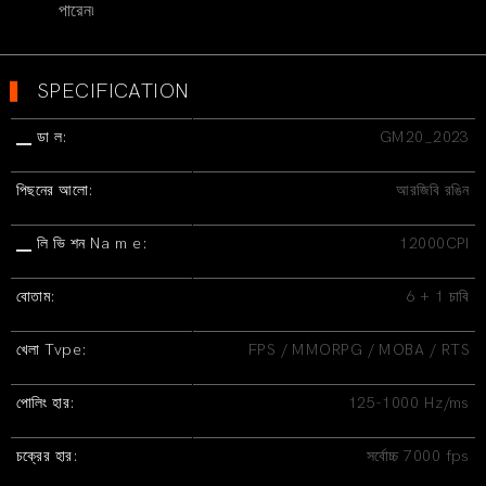
পারেন৷
▍
SPECIFICATION
▁ ডা ল:
GM20_2023
পিছনের আলো:
আরজিবি রঙিন
▁ লি ভি শন Na m e:
12000CPI
বোতাম:
6 + 1 চাবি
খেলা Tvpe:
FPS / MMORPG / MOBA / RTS
পোলিং হার:
125-1000 Hz/ms
চক্রের হার:
সর্বোচ্চ 7000 fps