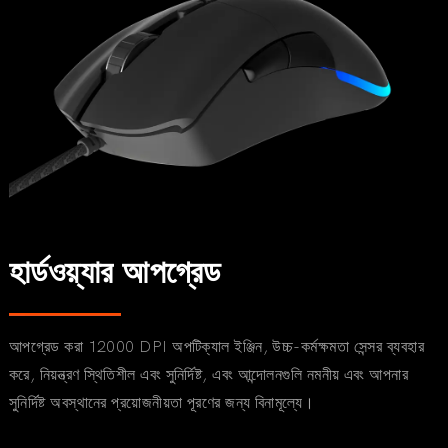
হার্ডওয়্যার আপগ্রেড
আপগ্রেড করা 12000 DPI অপটিক্যাল ইঞ্জিন, উচ্চ-কর্মক্ষমতা সেন্সর ব্যবহার
করে, নিয়ন্ত্রণ স্থিতিশীল এবং সুনির্দিষ্ট, এবং আন্দোলনগুলি নমনীয় এবং আপনার
সুনির্দিষ্ট অবস্থানের প্রয়োজনীয়তা পূরণের জন্য বিনামূল্যে।