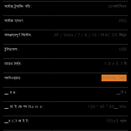
সর্বোচ্চ ট্র্যাকিং গতি:
60আইপিএস
সর্বোচ্চ ত্বরণ:
20G
সামঞ্জস্যপূর্ণ সিস্টেম:
XP / Vista / 7 / 8 / 10 / MAC OS জিতুন
ইন্টারফেস:
USB
তারের দৈর্ঘ্য:
1.8 ± 0.1 মি
সফটওয়্যার:
DOWNLOAD
▁ র ঙ:
▁বি চ
▁ ডা ই জে শন Na m e:
126 * 65 * 40▁ Mm
▁ব ো মা ই ট:
135±5 গ্রাম