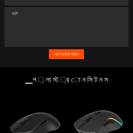
কন্টেন্ট
এখন তদন্ত পাঠান
▁প ্ লা স্ট ্র ো ন সি ট ন স