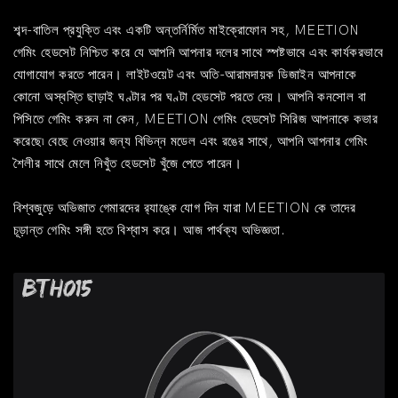
শব্দ-বাতিল প্রযুক্তি এবং একটি অন্তর্নির্মিত মাইক্রোফোন সহ, MEETION
গেমিং হেডসেট নিশ্চিত করে যে আপনি আপনার দলের সাথে স্পষ্টভাবে এবং কার্যকরভাবে
যোগাযোগ করতে পারেন। লাইটওয়েট এবং অতি-আরামদায়ক ডিজাইন আপনাকে
কোনো অস্বস্তি ছাড়াই ঘণ্টার পর ঘণ্টা হেডসেট পরতে দেয়। আপনি কনসোল বা
পিসিতে গেমিং করুন না কেন, MEETION গেমিং হেডসেট সিরিজ আপনাকে কভার
করেছে৷ বেছে নেওয়ার জন্য বিভিন্ন মডেল এবং রঙের সাথে, আপনি আপনার গেমিং
শৈলীর সাথে মেলে নিখুঁত হেডসেট খুঁজে পেতে পারেন।
বিশ্বজুড়ে অভিজাত গেমারদের র‍্যাঙ্কে যোগ দিন যারা MEETION কে তাদের
চূড়ান্ত গেমিং সঙ্গী হতে বিশ্বাস করে। আজ পার্থক্য অভিজ্ঞতা.
BTH015