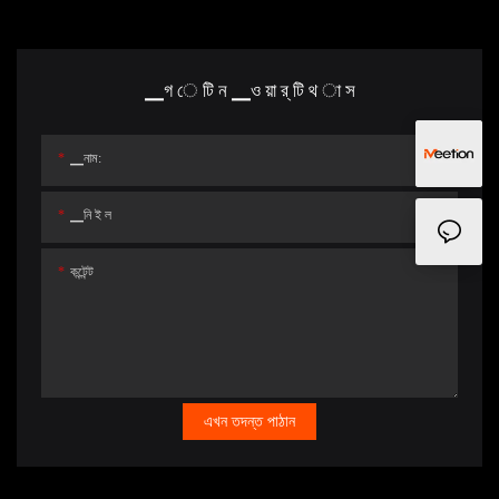
▁গ ে টি ন ▁ও য়া র্ টি থ া স
▁নাম:
▁নি ই ল
কন্টেন্ট
এখন তদন্ত পাঠান