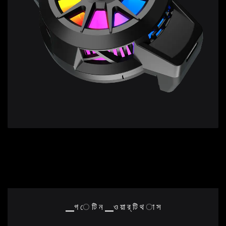
▁গ ে টি ন ▁ও য়া র্ টি থ া স