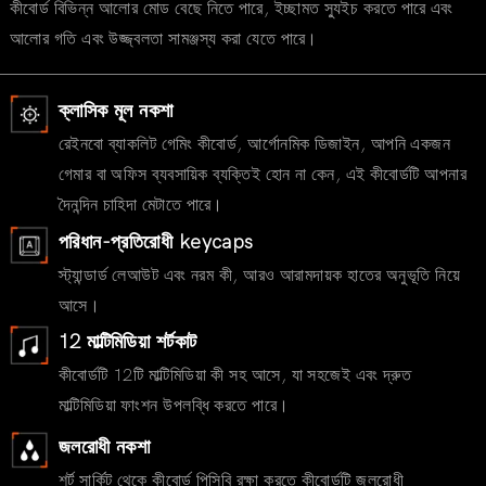
কীবোর্ড বিভিন্ন আলোর মোড বেছে নিতে পারে, ইচ্ছামত স্যুইচ করতে পারে এবং
আলোর গতি এবং উজ্জ্বলতা সামঞ্জস্য করা যেতে পারে।
ক্লাসিক মূল নকশা
রেইনবো ব্যাকলিট গেমিং কীবোর্ড, আর্গোনমিক ডিজাইন, আপনি একজন
গেমার বা অফিস ব্যবসায়িক ব্যক্তিই হোন না কেন, এই কীবোর্ডটি আপনার
দৈনন্দিন চাহিদা মেটাতে পারে।
পরিধান-প্রতিরোধী keycaps
স্ট্যান্ডার্ড লেআউট এবং নরম কী, আরও আরামদায়ক হাতের অনুভূতি নিয়ে
আসে।
12 মাল্টিমিডিয়া শর্টকাট
কীবোর্ডটি 12টি মাল্টিমিডিয়া কী সহ আসে, যা সহজেই এবং দ্রুত
মাল্টিমিডিয়া ফাংশন উপলব্ধি করতে পারে।
জলরোধী নকশা
শর্ট সার্কিট থেকে কীবোর্ড পিসিবি রক্ষা করতে কীবোর্ডটি জলরোধী