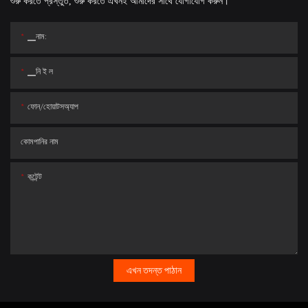
শুরু করতে প্রস্তুত, শুরু করতে এখনই আমাদের সাথে যোগাযোগ করুন।
▁নাম:
▁নি ই ল
ফোন/হোয়াটসঅ্যাপ
কোমপানির নাম
কন্টেন্ট
এখন তদন্ত পাঠান