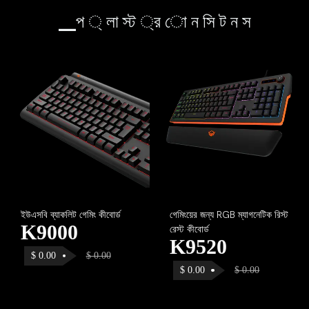
▁প ্ লা স্ট ্র ো ন সি ট ন স
ইউএসবি ব্যাকলিট গেমিং কীবোর্ড
গেমিংয়ের জন্য RGB ম্যাগনেটিক রিস্ট
K9000
রেস্ট কীবোর্ড
K9520
$
0.00
$
0.00
$
0.00
$
0.00