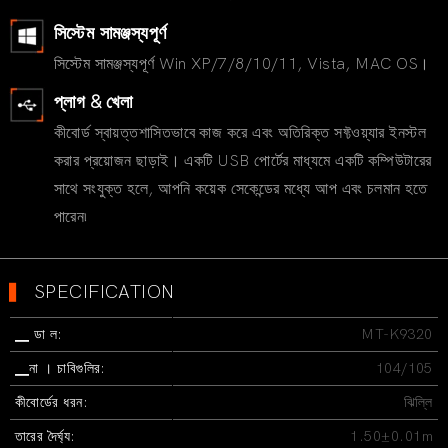
সিস্টেম সামঞ্জস্যপূর্ণ
সিস্টেম সামঞ্জস্যপূর্ণ Win XP/7/8/10/11, Vista, MAC OS।
প্লাগ & খেলা
কীবোর্ড স্বায়ত্তশাসিতভাবে কাজ করে এবং অতিরিক্ত সফ্টওয়্যার ইনস্টল
করার প্রয়োজন ছাড়াই। একটি USB পোর্টের মাধ্যমে একটি কম্পিউটারের
সাথে সংযুক্ত হলে, আপনি কয়েক সেকেন্ডের মধ্যে আপ এবং চলমান হতে
পারেন৷
▍
SPECIFICATION
▁ ডা ল:
MT-K9320
▁না । চাবিগুলির:
104/105
কীবোর্ডের ধরন:
ঝিল্লি
তারের দৈর্ঘ্য:
1.50±0.01m