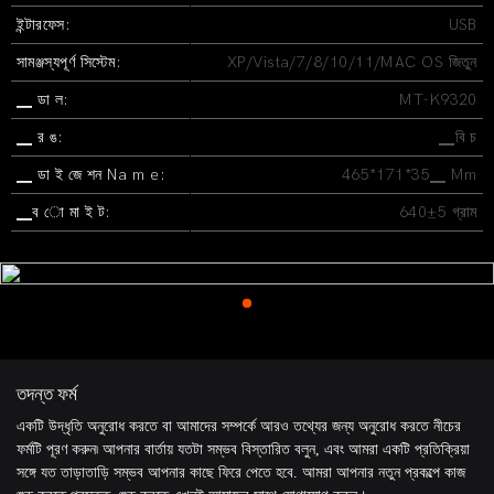
ইন্টারফেস:
USB
সামঞ্জস্যপূর্ণ সিস্টেম:
XP/Vista/7/8/10/11/MAC OS জিতুন
▁ ডা ল:
MT-K9320
▁ র ঙ:
▁বি চ
▁ ডা ই জে শন Na m e:
465*171*35▁ Mm
▁ব ো মা ই ট:
640±5 গ্রাম
তদন্ত ফর্ম
একটি উদ্ধৃতি অনুরোধ করতে বা আমাদের সম্পর্কে আরও তথ্যের জন্য অনুরোধ করতে নীচের
ফর্মটি পূরণ করুন৷ আপনার বার্তায় যতটা সম্ভব বিস্তারিত বলুন, এবং আমরা একটি প্রতিক্রিয়া
সঙ্গে যত তাড়াতাড়ি সম্ভব আপনার কাছে ফিরে পেতে হবে. আমরা আপনার নতুন প্রকল্পে কাজ