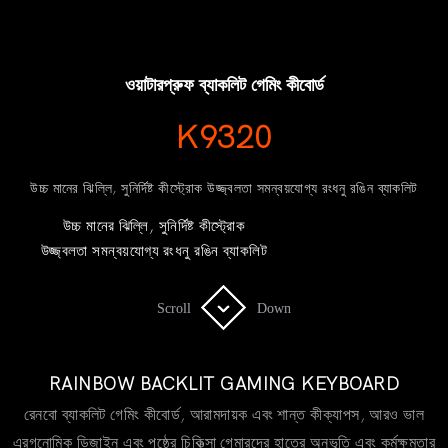
ওয়াটারপ্রুফ ব্যাকলিট গেমিং কীবোর্ড
K9320
উচ্চ মানের ঝিল্লি, সুনির্দিষ্ট কীস্ট্রোক উজ্জ্বলতা সমন্বয়যোগ্য রংধনু রঙিন ব্যাকলিট
উচ্চ মানের ঝিল্লি, সুনির্দিষ্ট কীস্ট্রোক
উজ্জ্বলতা সমন্বয়যোগ্য রংধনু রঙিন ব্যাকলিট
Scroll
Scroll
Down
Down
RAINBOW BACKLIT GAMING KEYBOARD
রেনবো ব্যাকলিট গেমিং কীবোর্ড, আরামদায়ক এবং শান্ত কীক্যাপস, আরও ভাল
এরগনোমিক ডিজাইন এবং পৃষ্ঠের চিকিত্সা গেমারদের হাতের অনুভূতি এবং কর্মক্ষমতার