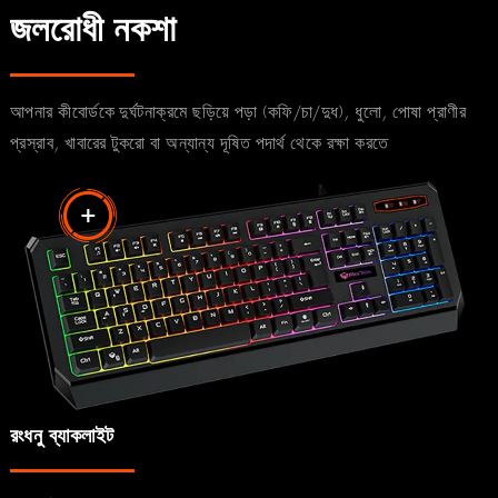
জলরোধী নকশা
আপনার কীবোর্ডকে দুর্ঘটনাক্রমে ছড়িয়ে পড়া (কফি/চা/দুধ), ধুলো, পোষা প্রাণীর
প্রস্রাব, খাবারের টুকরো বা অন্যান্য দূষিত পদার্থ থেকে রক্ষা করতে
রংধনু ব্যাকলাইট