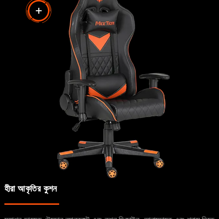
হীরা আকৃতির কুশন