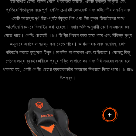
ইউরোপীয় রেসিং আসন থেকে পরিবর্তিত হয়েছে, একটি দুর্দান্ত আকৃতি এবং
প্রতিযোগিতামূলক রঙে পূর্ণ! গেমিং চেয়ারটি হেডরেস্ট এবং কটিদেশীয় সমর্থন এবং
একটি আড়ম্বরপূর্ণ হীরা-প্যাটার্নযুক্ত পিঠ এবং সিট কুশন ডিজাইনের সাথে
আর্গোনোমিকভাবে ডিজাইন করা হয়েছে। বসার ভঙ্গি অনুযায়ী কোণ সামঞ্জস্য করা
যেতে পারে। গেমিং চেয়ারটি 180 ডিগ্রি পিছনে কাত হতে পারে এবং বিভিন্ন দৃশ্য
অনুসারে অবাধে সামঞ্জস্য করা যেতে পারে। আরামদায়ক এবং মনোরম, কোণ
পরিবর্তন করতে হ্যান্ডেল টিপুন। মানবিক অপারেশন এবং অভিজ্ঞতা। যেহেতু কিছু
গেমের জন্য ব্যবহারকারীকে প্রচুর শক্তি লাগাতে হয় এবং দীর্ঘ সময়ের জন্য বসে
থাকতে হয়, একটি গেমিং চেয়ার ব্যবহারকারীর আরামের নিশ্চয়তা দিতে পারে। 8 রঙে
উপলব্ধ।