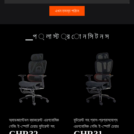
এখন তদন্ত পাঠান
▁প ্ লা স্ট ্র ো ন সি ট ন স
অ্যাডজাস্টেবল ব্যাকরেস্ট এরগনোমিক
ফুটরেস্ট সহ শ্বাস-প্রশ্বাসযোগ্য
গেমিং ই-স্পোর্ট চেয়ার ফুটরেস্ট সহ
এরগনোমিক গেমিং ই-স্পোর্ট চেয়ার
CHR32
CHR31