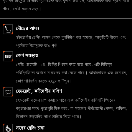
ফ্যাশন ডায়মন্ড টেক্সচার ব্যাকরেস্ট এবং কুশন ডিজাইন, আরামদায়ক এবং শ্বাস নিতে
পারে, যতটা সম্ভব মহৎ।
দৌড়ের আসন
ইউরোপীয় রেসিং আসন থেকে পুনর্নির্মাণ করা হয়েছে, আকৃতিটি শীতল এবং
প্রতিযোগিতামূলক রঙে পূর্ণ!
কোণ সমন্বয়
গেমিং চেয়ারটি 180 ডিগ্রি পিছনে কাত হতে পারে, এটি বিভিন্ন
পরিস্থিতিতে অবাধে সামঞ্জস্য করা যেতে পারে। আরামদায়ক এবং মনোরম,
কোণ পরিবর্তন করতে হ্যান্ডেল টিপুন।
হেডরেস্ট, কটিদেশীয় বালিশ
হেডরেস্ট ঘাড়ের চাপ কমাতে পারে এবং কটিদেশীয় বালিশটি পিছনের
বক্ররেখার সাথে পুরোপুরি ফিট করে, যা সহজেই দীর্ঘমেয়াদী গেমস, অফিস,
বিনোদন ইত্যাদির সাথে মানিয়ে নিতে পারে।
মানের রেসিং চাকা