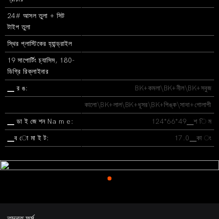
24# আসল তুলা + সিট
টাইপ তুলা
স্থির প্লাস্টিকের হ্যান্ড্রাইল
19 সাপোর্টিং চ্যাসিস, 180-
ডিগ্রি রিক্লাইনার
▁ র ঙ:
BK+কমলা\BK+নীল\BK+সবুজ
কালো\BK+লাল\BK+ধূসর\BK+পিঙ্ক\সাদা+গোলাপী
▁ ডা ই জে শন Na m e:
124*66*49▁শ ি ম
▁ব ো মা ই ট:
17.0▁কা ং
তদন্ত ফর্ম