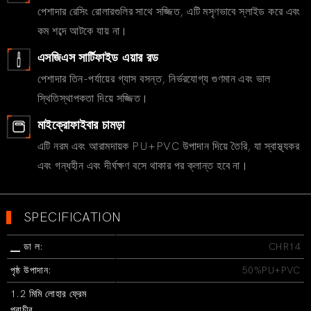
পেশাদার রেসিং রোলারগুলির সাথে সজ্জিত, এটি মসৃণভাবে স্লাইড করে এবং
কম শব্দে আটকে যায় না।
এসজিএস সার্টিফাইড এয়ার রড
পেশাদার তিন-পর্যায়ের গ্যাস বসন্ত, নির্ভরযোগ্য গুণমান এবং ভাল
স্থিতিস্থাপকতা দিয়ে সজ্জিত।
মাইক্রোফাইবার চামড়া
এটি নরম এবং আরামদায়ক PU+PVC উপাদান দিয়ে তৈরি, যা স্বাস্থ্যকর
এবং গন্ধহীন এবং দীর্ঘক্ষণ বসে থাকার পর ক্লান্ত হবে না।
▍
SPECIFICATION
▁ ডা ল:
CHR14
পৃষ্ঠ উপাদান:
50%PU+PVC
1.2 মিমি লোহার ফ্রেম
প্রাচীর