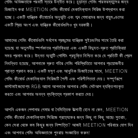
গেমিং অভিজ্ঞতাকে পরবর্তী স্তরে উন্নীত করে। চূড়ান্ত গেমিং পারফরম্যান্সের জন্য
ডিজাইন করা MEETION গেমিং কীবোর্ড মেকানিক্যাল সিরিজ উপস্থাপন করা
হচ্ছে। একটি যান্ত্রিক কীবোর্ডের অনুভূতি এবং শব্দ গেমারদের জন্য বায়ুমণ্ডলের
একটি প্রিয় অংশ এবং যান্ত্রিক কীবোর্ডগুলিও খুব দরকারী।
আমাদের গেমিং কীবোর্ডগুলি সর্বশেষ প্রজন্মের যান্ত্রিক সুইচগুলির সাথে তৈরি করা
হয়েছে যা অতুলনীয় স্পর্শকাতর প্রতিক্রিয়া এবং একটি বিদ্যুত-দ্রুত প্রতিক্রিয়া
সময় প্রদান করে। উন্নত অ্যান্টি-গোস্টিং প্রযুক্তি নিশ্চিত করে যে প্রতিটি কী প্রেস
নিবন্ধিত হয়েছে, আপনাকে দ্রুত গতির গেমিং পরিস্থিতিতে আপনার প্রয়োজনীয়
প্রান্ত প্রদান করে। একটি মসৃণ এবং আধুনিক ডিজাইনের সাথে, MEETION
গেমিং কীবোর্ড মেকানিক্যাল সিরিজটি শৈলী এবং পরিশীলিততা দেয়। সম্পূর্ণরূপে
কাস্টমাইজযোগ্য RGB আলো আপনাকে আপনার গেমিং সেটআপ ব্যক্তিগতকৃত
করতে এবং আপনার অনন্য ব্যক্তিত্ব প্রকাশ করতে দেয়।
আপনি একজন পেশাদার গেমার বা নৈমিত্তিক উত্সাহী হোন না কেন, MEETION
গেমিং কীবোর্ড মেকানিক্যাল সিরিজে প্রত্যেকের জন্য কিছু না কিছু আছে৷ সুতরাং,
কেন সেরা থেকে কম কিছুর জন্য নিষ্পত্তি? আজই MEETION পরিবারে যোগ দিন
এবং আপনার গেমিং অভিজ্ঞতাকে পুনরায় সংজ্ঞায়িত করুন!