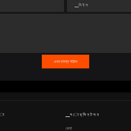
▁নি ই ল
এখন তদন্ত পাঠান
 া
▁প ো র্ সি ন ট স ন
খেলা