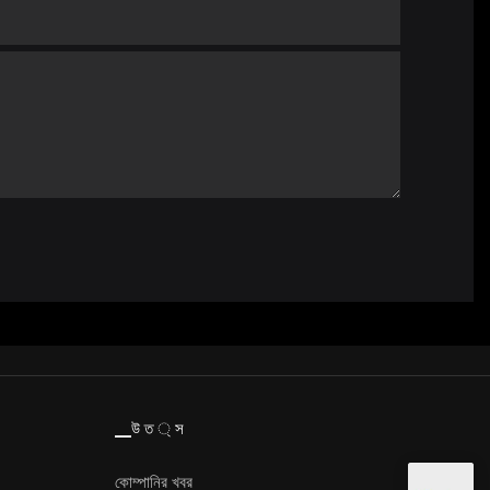
▁উ ত ্ স
কোম্পানির খবর