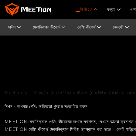
▁নি মি ং
দপ্তর
এআই
মাউস
মেকানিক্যাল কীবোর্ড
গেমিং কীবোর্ড
হেডসেট
Meetion
▁নি মি ং
মেকানিক্যাল কীবোর্ড
সর্বাধিক বিক্রিত
ম্যা
মিশন - আপনার গেমিং অভিজ্ঞতা পুনরায় সংজ্ঞায়িত করুন
MEETION মেকানিক্যাল গেমিং কীবোর্ডের জগতে স্বাগতম, যেখানে আমরা ক্রমাগত চেষ্টা
MEETION গেমিং কীবোর্ড মেকানিক্যাল সিরিজ উপস্থাপন করা হচ্ছে। একটি যান্ত্রিক কীব