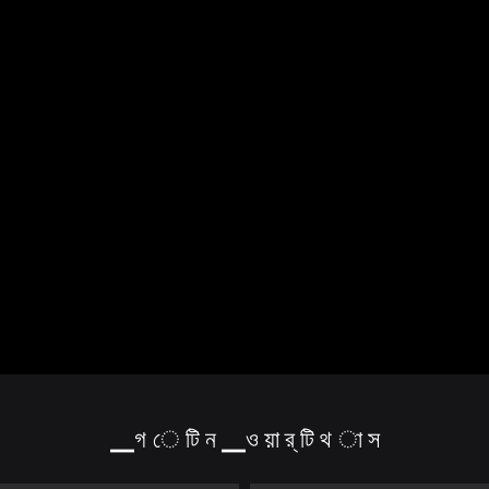
▁গ ে টি ন ▁ও য়া র্ টি থ া স