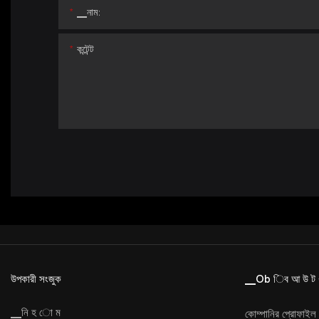
▁নাম:
কন্টেন্ট
উপকারী সংজুক
▁Ob িব আ উ ট
▁নি হ ো ম
কোম্পানির প্রোফাইল