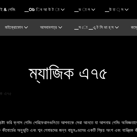
 & গেমিং
▁Ob িব আ উ ট া
▁ভ া ল
▁উ ত ্ স
মাইক্রোফোন
আসবাবপত্র
▁স ো ▁এ ন্ট সি ভা র্ স
কম্
ম্যাজিক এ৭৫
জিক এ৭৫
 করি ক্লাস গেমিং পেরিফেরালগুলিতে আপনাকে সেরা আনতে যা আপনার গেমিং অভিজ্ঞতাকে পর
োর্ডের অনুভূতি এবং শব্দ গেমারদের জন্য বায়ুমণ্ডলের একটি প্রিয় অংশ এবং যান্ত্রিক ক