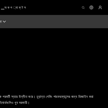
▁অ ক প ্যা ক্ ট স
বো
বর্তী স্তরে উন্নীত করে। চূড়ান্ত গেমিং পারফরম্যান্সের জন্য ডিজাইন করা
ীবোর্ডগুলিও খুব দরকারী।