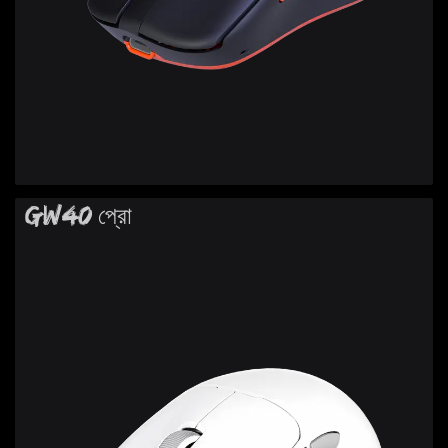
GW40 প্রো