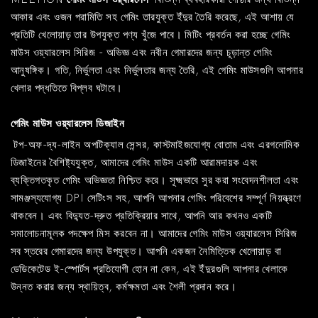
আকার এবং ওজন পরামিতি সহ গেমিং তারযুক্ত ইঁদুর তৈরি করেছে, এই আশায় যে
প্রতিটি খেলোয়াড় তার উপযুক্ত পণ্য খুঁজে পাবে। মিটিং প্রবর্তন করা হচ্ছে
গেমিং
মাউস ওয়্যারলেস
সিরিজ - অভিজ্ঞ এবং নবীন গেমারদের জন্য চূড়ান্ত গেমিং
আনুষঙ্গিক। গতি, নির্ভুলতা এবং নির্ভুলতার জন্য তৈরি, এই গেমিং মাউসগুলি আপনার
খেলার পদ্ধতিতে বিপ্লব ঘটাবে।
গেমিং মাউস ওয়্যারলেস ডিজাইন
টপ-অফ-দ্য-লাইন অপটিক্যাল সেন্সর, কাস্টমাইজযোগ্য বোতাম এবং এরগনোমিক
ডিজাইনের বৈশিষ্ট্যযুক্ত, আমাদের গেমিং মাউস একটি আরামদায়ক এবং
ব্যক্তিগতকৃত গেমিং অভিজ্ঞতা নিশ্চিত করে। সূক্ষ্মভাবে সুর করা সংবেদনশীলতা এবং
সামঞ্জস্যযোগ্য DPI সেটিংস সহ, আপনি আপনার গেমিং পরিবেশের সম্পূর্ণ নিয়ন্ত্রণে
থাকবেন। এবং বিদ্যুত-দ্রুত প্রতিক্রিয়ার সাথে, আপনি আর কখনও একটি
সমালোচনামূলক পদক্ষেপ মিস করবেন না। আমাদের গেমিং মাউস ওয়্যারলেস সিরিজ
সব স্তরের গেমারদের জন্য উপযুক্ত। আপনি একজন নৈমিত্তিক খেলোয়াড় বা
ডেডিকেটেড ই-স্পোর্টস প্রতিযোগী হোন না কেন, এই ইঁদুরগুলি আপনার খেলাকে
উন্নত করার জন্য স্থায়িত্ব, কর্মক্ষমতা এবং শৈলী প্রদান করে।