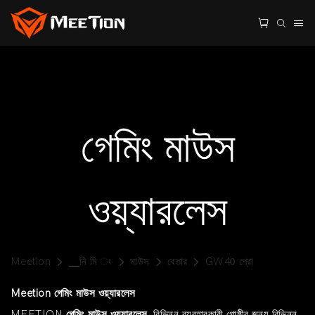
গেমিং মাউস
ওয়্যারলেস
Meetion
▁নি মি ং
মাউস
বেতার
GW40 প্রো
Meetion গেমিং মাউস ওয়্যারলেস
MEETION
গেমিং মাউস ওয়্যারলেস
বিভিন্ন ব্যবহারকারী গোষ্ঠীর জন্য বিভিন্ন