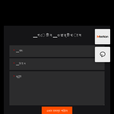
▁গ ে টি ন ▁ও য়া র্ টি থ া স
▁নাম:
▁নি ই ল
কন্টেন্ট
এখন তদন্ত পাঠান