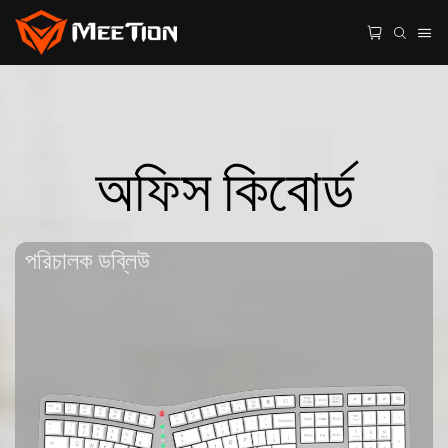
অফিস কিবোর্ড
পরিচালক ডব্লিউ