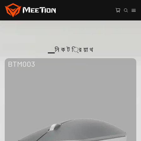
▁নি ক ট ্রি য়া থ
BTM003