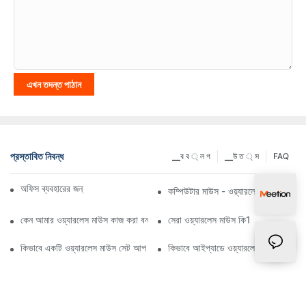
এখন তদন্ত পাঠান
প্রস্তাবিত নিবন্ধ
▁ব ব ্ ল গ
▁উ ত ্ স
FAQ
অফিস ব্যবহারের জন্য সেরা কীবোর্ড কোনটি?
কম্পিউটার মাউস - ওয়্যারলেস মাউস, ব্লুটুথ,
কেন আমার ওয়্যারলেস মাউস কাজ করা বন্ধ করেছে?1
সেরা ওয়্যারলেস মাউস কি1
কিভাবে একটি ওয়্যারলেস মাউস সেট আপ করবেন1
কিভাবে আইপ্যাডে ওয়্যারলেস মাউস সংযোগ