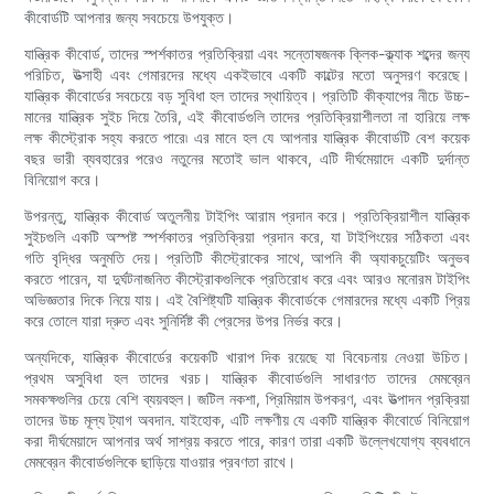
কীবোর্ডটি আপনার জন্য সবচেয়ে উপযুক্ত।
যান্ত্রিক কীবোর্ড, তাদের স্পর্শকাতর প্রতিক্রিয়া এবং সন্তোষজনক ক্লিক-ক্ল্যাক শব্দের জন্য
পরিচিত, উত্সাহী এবং গেমারদের মধ্যে একইভাবে একটি কাল্টের মতো অনুসরণ করেছে।
যান্ত্রিক কীবোর্ডের সবচেয়ে বড় সুবিধা হল তাদের স্থায়িত্ব। প্রতিটি কীক্যাপের নীচে উচ্চ-
মানের যান্ত্রিক সুইচ দিয়ে তৈরি, এই কীবোর্ডগুলি তাদের প্রতিক্রিয়াশীলতা না হারিয়ে লক্ষ
লক্ষ কীস্ট্রোক সহ্য করতে পারে৷ এর মানে হল যে আপনার যান্ত্রিক কীবোর্ডটি বেশ কয়েক
বছর ভারী ব্যবহারের পরেও নতুনের মতোই ভাল থাকবে, এটি দীর্ঘমেয়াদে একটি দুর্দান্ত
বিনিয়োগ করে।
উপরন্তু, যান্ত্রিক কীবোর্ড অতুলনীয় টাইপিং আরাম প্রদান করে। প্রতিক্রিয়াশীল যান্ত্রিক
সুইচগুলি একটি অস্পষ্ট স্পর্শকাতর প্রতিক্রিয়া প্রদান করে, যা টাইপিংয়ের সঠিকতা এবং
গতি বৃদ্ধির অনুমতি দেয়। প্রতিটি কীস্ট্রোকের সাথে, আপনি কী অ্যাকচুয়েটিং অনুভব
করতে পারেন, যা দুর্ঘটনাজনিত কীস্ট্রোকগুলিকে প্রতিরোধ করে এবং আরও মনোরম টাইপিং
অভিজ্ঞতার দিকে নিয়ে যায়। এই বৈশিষ্ট্যটি যান্ত্রিক কীবোর্ডকে গেমারদের মধ্যে একটি প্রিয়
করে তোলে যারা দ্রুত এবং সুনির্দিষ্ট কী প্রেসের উপর নির্ভর করে।
অন্যদিকে, যান্ত্রিক কীবোর্ডের কয়েকটি খারাপ দিক রয়েছে যা বিবেচনায় নেওয়া উচিত।
প্রথম অসুবিধা হল তাদের খরচ। যান্ত্রিক কীবোর্ডগুলি সাধারণত তাদের মেমব্রেন
সমকক্ষগুলির চেয়ে বেশি ব্যয়বহুল। জটিল নকশা, প্রিমিয়াম উপকরণ, এবং উত্পাদন প্রক্রিয়া
তাদের উচ্চ মূল্য ট্যাগ অবদান. যাইহোক, এটি লক্ষণীয় যে একটি যান্ত্রিক কীবোর্ডে বিনিয়োগ
করা দীর্ঘমেয়াদে আপনার অর্থ সাশ্রয় করতে পারে, কারণ তারা একটি উল্লেখযোগ্য ব্যবধানে
মেমব্রেন কীবোর্ডগুলিকে ছাড়িয়ে যাওয়ার প্রবণতা রাখে।