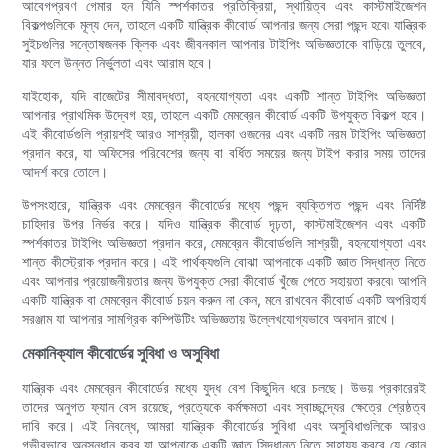
আবেগপ্রবণ গেমার হন যিনি স্পর্শকাতর প্রতিক্রিয়া, স্থায়িত্ব এবং কাস্টমাইজেশন
বিকল্পগুলিকে মূল্য দেন, তাহলে একটি যান্ত্রিক কীবোর্ড আপনার জন্য সেরা পছন্দ হবে৷ যান্ত্রিক
সুইচগুলির সন্তোষজনক ক্লিক এবং জীবনকাল আপনার টাইপিং অভিজ্ঞতাকে বাড়িয়ে তুলবে,
যার ফলে উন্নত নির্ভুলতা এবং আরাম হবে।
যাইহোক, যদি বাজেটের সীমাবদ্ধতা, বহনযোগ্যতা এবং একটি শান্ত টাইপিং অভিজ্ঞতা
আপনার প্রাথমিক উদ্বেগ হয়, তাহলে একটি মেমব্রেন কীবোর্ড একটি উপযুক্ত বিকল্প হবে।
এই কীবোর্ডগুলি প্রায়শই আরও সাশ্রয়ী, হালকা ওজনের এবং একটি নরম টাইপিং অভিজ্ঞতা
প্রদান করে, যা অফিসের পরিবেশের জন্য বা বর্ধিত সময়ের জন্য টাইপ করার সময় তাদের
আদর্শ করে তোলে।
উপসংহারে, যান্ত্রিক এবং মেমব্রেন কীবোর্ডের মধ্যে পছন্দ ব্যক্তিগত পছন্দ এবং নির্দিষ্ট
চাহিদার উপর নির্ভর করে। যদিও যান্ত্রিক কীবোর্ড দৃঢ়তা, কাস্টমাইজেশন এবং একটি
স্পর্শকাতর টাইপিং অভিজ্ঞতা প্রদান করে, মেমব্রেন কীবোর্ডগুলি সাশ্রয়ী, বহনযোগ্যতা এবং
শান্ত কীস্ট্রোক প্রদান করে। এই পার্থক্যগুলি বোঝা আপনাকে একটি জ্ঞাত সিদ্ধান্ত নিতে
এবং আপনার প্রয়োজনীয়তার জন্য উপযুক্ত সেরা কীবোর্ড খুঁজে পেতে সহায়তা করবে৷ আপনি
একটি যান্ত্রিক বা মেমব্রেন কীবোর্ড চয়ন করুন না কেন, মনে রাখবেন কীবোর্ড একটি অপরিহার্য
সরঞ্জাম যা আপনার সামগ্রিক কম্পিউটিং অভিজ্ঞতায় উল্লেখযোগ্যভাবে অবদান রাখে।
মেকানিক্যাল কীবোর্ডের সুবিধা ও অসুবিধা
যান্ত্রিক এবং মেমব্রেন কীবোর্ডের মধ্যে যুদ্ধ বেশ কিছুদিন ধরে চলছে। উভয় প্রকারেরই
তাদের অনুগত ফ্যান বেস রয়েছে, প্রত্যেকে কর্মক্ষমতা এবং স্বাচ্ছন্দ্যের ক্ষেত্রে শ্রেষ্ঠত্ব
দাবি করে। এই নিবন্ধে, আমরা যান্ত্রিক কীবোর্ডের সুবিধা এবং অসুবিধাগুলিকে আরও
গভীরভাবে অনুসন্ধান করব যা আপনাকে একটি জ্ঞাত সিদ্ধান্ত নিতে সাহায্য করবে যে কোন