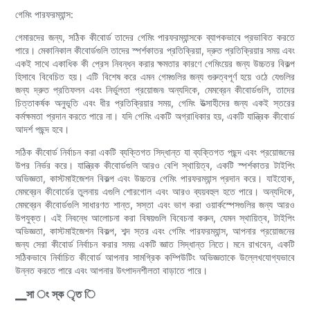
গেমিং পারফরম্যান্স:
গেমারদের জন্য, সঠিক কীবোর্ড তাদের গেমিং পারফরম্যান্সকে ব্যাপকভাবে প্রভাবিত করতে
পারে। মেকানিকাল কীবোর্ডগুলি তাদের স্পর্শকাতর প্রতিক্রিয়া, দ্রুত প্রতিক্রিয়ার সময় এবং
একই সাথে একাধিক কী প্রেস নিবন্ধন করার ক্ষমতার কারণে গেমিংয়ের জন্য উচ্চতর বিকল্প
হিসাবে বিবেচিত হয়। এটি বিশেষ করে এমন গেমগুলির জন্য গুরুত্বপূর্ণ হয়ে ওঠে যেগুলির
জন্য দ্রুত প্রতিফলন এবং নির্ভুলতা প্রয়োজন৷ অন্যদিকে, মেমব্রেন কীবোর্ডগুলি, তাদের
চিত্তাকর্ষক অনুভূতি এবং ধীর প্রতিক্রিয়ার সময়, গেমিং উত্সাহীদের জন্য একই স্তরের
কর্মক্ষমতা প্রদান করতে পারে না। যদি গেমিং একটি অগ্রাধিকার হয়, একটি যান্ত্রিক কীবোর্ড
আদর্শ পছন্দ হবে।
সঠিক কীবোর্ড নির্বাচন করা একটি ব্যক্তিগত সিদ্ধান্ত যা ব্যক্তিগত পছন্দ এবং প্রয়োজনের
উপর নির্ভর করে। যান্ত্রিক কীবোর্ডগুলি আরও বেশি স্থায়িত্ব, একটি স্পর্শকাতর টাইপিং
অভিজ্ঞতা, কাস্টমাইজেশন বিকল্প এবং উচ্চতর গেমিং পারফরম্যান্স প্রদান করে। যাইহোক,
মেমব্রেন কীবোর্ডের তুলনায় এগুলি শোরগোল এবং আরও ব্যয়বহুল হতে পারে। অন্যদিকে,
মেমব্রেন কীবোর্ডগুলি সাধারণত শান্ত, সস্তা এবং ভাগ করা ওয়ার্কস্পেসগুলির জন্য আরও
উপযুক্ত। এই নিবন্ধে আলোচনা করা বিষয়গুলি বিবেচনা করুন, যেমন স্থায়িত্ব, টাইপিং
অভিজ্ঞতা, কাস্টমাইজেশন বিকল্প, শব্দ স্তর এবং গেমিং পারফরম্যান্স, আপনার প্রয়োজনের
জন্য সেরা কীবোর্ড নির্বাচন করার সময় একটি জ্ঞাত সিদ্ধান্ত নিতে। মনে রাখবেন, একটি
সঠিকভাবে নির্বাচিত কীবোর্ড আপনার সামগ্রিক কম্পিউটিং অভিজ্ঞতাকে উল্লেখযোগ্যভাবে
উন্নত করতে পারে এবং আপনার উৎপাদনশীলতা বাড়াতে পারে।
▁সা ং স্ক ৃত ি