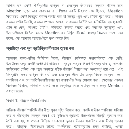
আপনি যদি একটি শীর্ষস্থানীয় যান্ত্রিক বা মেমব্রেন কীবোর্ডের সন্ধানে থাকেন তবে
Meetion ছাড়া আর তাকাবেন না। শিল্পের একটি বিখ্যাত নাম হিসাবে, Meetion
কিবোর্ডের একটি বিস্তৃত পরিসর অফার করে যা সমস্ত পছন্দ এবং চাহিদা পূরণ করে। আপনি
একজন গেমিং উত্সাহী, একজন পেশাদার লেখক, বা একজন নৈমিত্তিক কম্পিউটার ব্যবহারকারী
হোন না কেন, আপনার টাইপিং অভিজ্ঞতা উন্নত করতে এবং সর্বাধিক স্বাচ্ছন্দ্য এবং
উত্পাদনশীলতা নিশ্চিত করতে Meetion-এর নিখুঁত কীবোর্ড রয়েছে৷ বিজ্ঞতার সাথে চয়ন
করুন, এবং আপনার আঙ্গুলগুলিকে কথা বলতে দিন!
স্থায়িত্ব এবং মূল প্রতিক্রিয়াশীলতার তুলনা করা
আজকের দ্রুত-গতির ডিজিটাল বিশ্বে, কীবোর্ড একইভাবে উত্পাদনশীলতা এবং গেমিং
উত্সাহীদের জন্য একটি অপরিহার্য হাতিয়ার। প্রচুর সংখ্যক বিকল্প উপলব্ধ থাকায়, আপনার
ব্যক্তিগত চাহিদা এবং পছন্দ অনুসারে সঠিক কীবোর্ড নির্বাচন করা গুরুত্বপূর্ণ হয়ে ওঠে। এই
নিবন্ধটির লক্ষ্য যান্ত্রিক কীবোর্ড এবং মেমব্রেন কীবোর্ডের মধ্যে বিতর্ক অন্বেষণ করা,
স্থায়িত্ব এবং মূল প্রতিক্রিয়াশীলতার মূল কারণগুলির উপর ফোকাস করা। ক্ষেত্রের একজন
বিশেষজ্ঞ হিসাবে, আপনাকে একটি জ্ঞাত সিদ্ধান্ত নিতে সাহায্য করার জন্য Meetion
এখানে রয়েছে।
বিভাগ 1: যান্ত্রিক কীবোর্ড বোঝা
যান্ত্রিক কীবোর্ড প্রতিটি কীর নীচে পৃথক সুইচ নিয়োগ করে, একটি যান্ত্রিক প্রক্রিয়া সক্রিয়
করে যা কীস্ট্রোক নিবন্ধন করে। এই সুইচগুলি প্রায়শই উচ্চ-মানের সামগ্রী ব্যবহার করে
তৈরি করা হয়, যা তাদের ঝিল্লির সমকক্ষের তুলনায় উন্নত স্থায়িত্ব এবং দীর্ঘায়ু প্রদান
করে। যান্ত্রিক কীবোর্ডগুলি তাদের স্পর্শকাতর প্রতিক্রিয়ার জন্য পরিচিত, একটি