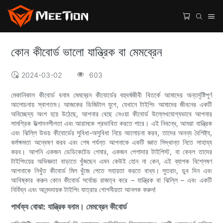
কোন কীবোর্ড ভালো যান্ত্রিক বা মেমব্রেন
2024-03-02
603
মেকানিকাল কীবোর্ড বনাম মেমব্রেন কীবোর্ডের বহুবর্ষজীবী বিতর্কে আমাদের অন্তর্দৃষ্টিপূর্ণ
আলোচনায় স্বাগতম। আজকের ডিজিটাল যুগে, যেখানে টাইপিং আমাদের জীবনের একটি
অবিচ্ছেদ্য অংশ হয়ে উঠেছে, আপনার বেছে নেওয়া কীবোর্ড উল্লেখযোগ্যভাবে আপনার
সামগ্রিক উত্পাদনশীলতা এবং আরামকে প্রভাবিত করতে পারে। এই নিবন্ধে, আমরা যান্ত্রিক
এবং ঝিল্লি উভয় কীবোর্ডের সুবিধা-অসুবিধা নিয়ে আলোচনা করব, তাদের অনন্য বৈশিষ্ট্য,
কর্মক্ষমতা অন্বেষণ করব এবং শেষ পর্যন্ত আপনাকে একটি জ্ঞাত সিদ্ধান্ত নিতে সাহায্য
করব। আপনি একজন ডেডিকেটেড গেমার, একজন পেশাদার টাইপিস্ট, বা কেবল তাদের
টাইপিংয়ের অভিজ্ঞতা বাড়াতে খুঁজছেন এমন কেউই হোন না কেন, এই ব্যাপক বিশ্লেষণ
আপনাকে নিখুঁত কীবোর্ড মিল খুঁজে পেতে সহায়তা করতে বাধ্য। সুতরাং, ডুব দিন এবং
আবিষ্কার করুন কোন কীবোর্ড সর্বোচ্চ রাজত্ব করে – যান্ত্রিক বা ঝিল্লি – এবং একটি
নির্বিঘ্ন এবং আনন্দদায়ক টাইপিং যাত্রার গোপনীয়তা আনলক করুন!
পার্থক্য বোঝা: যান্ত্রিক বনাম। মেমব্রেন কীবোর্ড