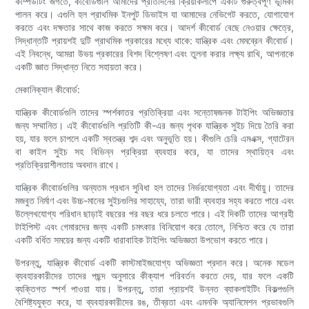
কম্পিউটিং জগতে, কীবোর্ডগুলি আমাদের প্রতিদিনের ক্রিয়াকলাপে একটি গুরুত্বপূর্ণ ভূমিকা
পালন করে। এগুলি হল প্রাথমিক ইনপুট ডিভাইস যা আমাদের নেভিগেট করতে, যোগাযোগ
করতে এবং দক্ষতার সাথে কাজ করতে সক্ষম করে। আদর্শ কীবোর্ড বেছে নেওয়ার ক্ষেত্রে,
সিদ্ধান্তটি প্রায়শই দুটি প্রাথমিক প্রকারের মধ্যে থাকে: যান্ত্রিক এবং মেমব্রেন কীবোর্ড।
এই নিবন্ধে, আমরা উভয় প্রকারের বিশদ বিশ্লেষণ এবং তুলনা করার লক্ষ্য রাখি, আপনাকে
একটি জ্ঞাত সিদ্ধান্ত নিতে সহায়তা করে।
মেকানিক্যাল কীবোর্ড:
যান্ত্রিক কীবোর্ডগুলি তাদের স্পর্শকাতর প্রতিক্রিয়া এবং সন্তোষজনক টাইপিং অভিজ্ঞতার
জন্য সম্মানিত। এই কীবোর্ডগুলি প্রতিটি কী-এর জন্য পৃথক যান্ত্রিক সুইচ দিয়ে তৈরি করা
হয়, যার ফলে চাপলে একটি স্বতন্ত্র শব্দ এবং অনুভূতি হয়। কীগুলি চেরি এমএক্স, গ্যাটেরন
বা কাইল সুইচ সহ বিভিন্ন প্রক্রিয়া ব্যবহার করে, যা তাদের স্থায়িত্ব এবং
প্রতিক্রিয়াশীলতায় অবদান রাখে।
যান্ত্রিক কীবোর্ডগুলির অন্যতম প্রধান সুবিধা হল তাদের নির্ভরযোগ্যতা এবং দীর্ঘায়ু। তাদের
মজবুত নির্মাণ এবং উচ্চ-মানের সুইচগুলির সাহায্যে, তারা ভারী ব্যবহার সহ্য করতে পারে এবং
উল্লেখযোগ্য পরিধান ছাড়াই বছরের পর বছর ধরে চলতে পারে। এই দিকটি তাদের আগ্রহী
টাইপিস্ট এবং গেমারদের জন্য একটি চমৎকার বিনিয়োগ করে তোলে, নিশ্চিত করে যে তারা
একটি বর্ধিত সময়ের জন্য একটি ধারাবাহিক টাইপিং অভিজ্ঞতা উপভোগ করতে পারে।
উপরন্তু, যান্ত্রিক কীবোর্ড একটি কাস্টমাইজযোগ্য অভিজ্ঞতা প্রদান করে। অনেক মডেল
ব্যবহারকারীদের তাদের পছন্দ অনুসারে কীক্যাপ পরিবর্তন করতে দেয়, যার ফলে একটি
ব্যক্তিগত স্পর্শ পাওয়া যায়। উপরন্তু, তারা প্রায়শই উন্নত ব্যাকলাইটিং বিকল্পগুলি
বৈশিষ্ট্যযুক্ত করে, যা ব্যবহারকারীদের রঙ, তীব্রতা এবং এমনকি অ্যানিমেশন প্রভাবগুলি