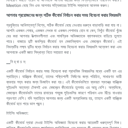
Meetion বেছে নিন এবং আপনার সত্যিকারের টাইপিং সম্ভাবনা আনলক করুন।
আপনার প্রয়োজনের জন্য সঠিক কীবোর্ড নির্বাচন করার সময় বিবেচনা করার বিষয়গুলি
প্রযুক্তির আধিপত্যপূর্ণ বিশ্বে, সঠিক কীবোর্ড বেছে নেওয়ার গুরুত্ব বাড়াবাড়ি করা যায় না।
আপনি একজন গেমার, একজন লেখক বা একজন পেশাদার হোন না কেন, নিখুঁত কীবোর্ড খুঁজে
বের করা আপনার উত্পাদনশীলতা এবং সামগ্রিক অভিজ্ঞতাকে ব্যাপকভাবে বাড়িয়ে তুলতে
পারে। বাজারে দুটি জনপ্রিয় কীবোর্ড হল মেকানিক্যাল এবং মেমব্রেন কীবোর্ড। এই
নিবন্ধটির লক্ষ্য দুটির মধ্যে নির্বাচন করার সময় বিবেচনা করার বিষয়গুলি অন্বেষণ করা এবং
আপনাকে একটি জ্ঞাত সিদ্ধান্ত নিতে সহায়তা করা।
▁নি র্ বা চ ন:
একটি কীবোর্ড নির্বাচন করার সময় বিবেচনা করা প্রাথমিক বিষয়গুলির মধ্যে একটি হল এর
স্থায়িত্ব। যান্ত্রিক কীবোর্ড, তাদের শক্তিশালী নির্মাণের জন্য পরিচিত, সাধারণত ভারী
ব্যবহার সহ্য করার জন্য ডিজাইন করা হয়। এই কীবোর্ডগুলিতে ব্যবহৃত স্বতন্ত্র যান্ত্রিক
সুইচগুলি অত্যন্ত টেকসই এবং মেমব্রেন কীবোর্ডের তুলনায় এর আয়ু বেশি। অন্যদিকে,
মেমব্রেন কীবোর্ডগুলি তাদের রাবারের গম্বুজ সুইচগুলির কারণে পরিধান এবং ছিঁড়ে যাওয়ার
প্রবণতা বেশি। যদি স্থায়িত্ব আপনার জন্য একটি অগ্রাধিকার হয়, তাহলে একটি যান্ত্রিক
কীবোর্ড হতে পারে ভাল পছন্দ।
টাইপিং অভিজ্ঞতা:
একটি কীবোর্ড দ্বারা দেওয়া টাইপিং অভিজ্ঞতা বিবেচনা করার আরেকটি গুরুত্বপূর্ণ দিক।
যান্ত্রিক কীবোর্ডগুলি তাদের স্পর্শকাতর প্রতিক্রিয়া এবং স্বতন্ত্র কী প্রেসের জন্য বিখ্যাত।