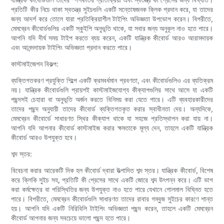
প্রতিটি কীর নিচে থাকা স্বতন্ত্র সুইচগুলি একটি সন্তোষজনক ক্লিক প্রদান করে, যা তাদের
জন্য আদর্শ করে তোলে যারা প্রতিক্রিয়াশীল টাইপিং অভিজ্ঞতা উপভোগ করেন। বিপরীতে,
মেমব্রেন কীবোর্ডগুলির একটি স্কুইশি অনুভূতি থাকে, যা সবার জন্য অনুকূল নাও হতে পারে।
আপনি যদি দীর্ঘ সময় টাইপ করতে ব্যয় করেন, একটি যান্ত্রিক কীবোর্ড আরও আরামদায়ক
এবং আনন্দদায়ক টাইপিং অভিজ্ঞতা প্রদান করতে পারে।
কাস্টমাইজেশন বিকল্প:
ব্যক্তিগতকরণ প্রযুক্তি শিল্পে একটি ক্রমবর্ধমান প্রবণতা, এবং কীবোর্ডগুলিও এর ব্যতিক্রম
নয়। যান্ত্রিক কীবোর্ডগুলি প্রায়শই কাস্টমাইজযোগ্য কীক্যাপগুলির সাথে আসে যা একটি
পছন্দসই চেহারা বা অনুভূতি অর্জন করতে বিনিময় করা যেতে পারে। এটি ব্যবহারকারীদের
তাদের পছন্দ অনুযায়ী তাদের কীবোর্ড ব্যক্তিগতকৃত করার স্বাধীনতা দেয়। অন্যদিকে,
মেমব্রেন কীবোর্ডে সাধারণত স্থির কীক্যাপ থাকে যা সহজে প্রতিস্থাপন করা যায় না।
আপনি যদি আপনার কীবোর্ড কাস্টমাইজ করার ক্ষমতাকে মূল্য দেন, তাহলে একটি যান্ত্রিক
কীবোর্ড আরও উপযুক্ত হবে।
শব্দ স্তর:
বিবেচনা করার আরেকটি দিক হল কীবোর্ড দ্বারা উত্পাদিত শব্দ স্তর। যান্ত্রিক কীবোর্ড, বিশেষ
করে ক্লিকি সুইচ সহ, প্রতিটি কী প্রেসের সাথে একটি জোরে শব্দ উৎপন্ন করে। এটি ভাগ
করা কর্মক্ষেত্র বা পরিস্থিতির জন্য উপযুক্ত নাও হতে পারে যেখানে গোলমাল বিঘ্নিত হতে
পারে। বিপরীতে, মেমব্রেন কীবোর্ডগুলি সাধারণত তাদের রাবার গম্বুজ সুইচের কারণে শান্ত
হয়। আপনি যদি একটি নিরিবিলি টাইপিং অভিজ্ঞতা পছন্দ করেন, তাহলে একটি মেমব্রেন
কীবোর্ড আপনার জন্য সবচেয়ে ভালো পছন্দ হতে পারে।