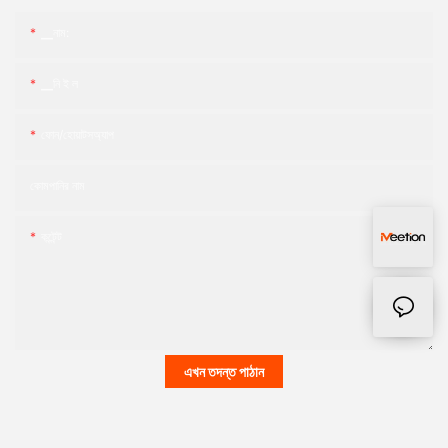
▁নাম:
▁নি ই ল
ফোন/হোয়াটসঅ্যাপ
কোমপানির নাম
কন্টেন্ট
এখন তদন্ত পাঠান