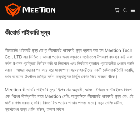
কীবোর্ড পাইকারি মূল্য
কীবোর্ডের পাইকারি মূল্য যোগ্য কীবোর্ডের পাইকারি মূল্য প্রদান করা হল Meetion Tech
Co., LTD এর ভিত্তি। আমরা পণ্যের জন্য শুধুমাত্র সর্বোত্তম উপকরণ ব্যবহার করি এবং
সর্বদা উত্পাদন প্রক্রিয়া নির্বাচন করি যা নিরাপদে এবং নির্ভরযোগ্যভাবে প্রয়োজনীয় গুণমান অর্জন
করবে। আমরা বছরের পর বছর ধরে মানসম্পন্ন সরবরাহকারীদের একটি নেটওয়ার্ক তৈরি করেছি,
যখন আমাদের উৎপাদন ভিত্তি সর্বদা অত্যাধুনিক নির্ভুল মেশিন দিয়ে সজ্জিত থাকে।
Meetion কীবোর্ডের পাইকারি মূল্য শিল্পের মান অনুযায়ী, আমরা বিভিন্ন কাস্টমাইজড বিকল্প
এবং শিল্পের শীর্ষস্থানীয় দামে Meetion গেমিং আনুষাঙ্গিকে কীবোর্ডের পাইকারি মূল্য এবং এই
জাতীয় পণ্য সরবরাহ করি। বিস্তারিত পণ্যের পাতায় পাওয়া যাবে। নতুন গেমিং মাউস,
ল্যাপটপের জন্য গেমিং মাউস, হালকা মাউস