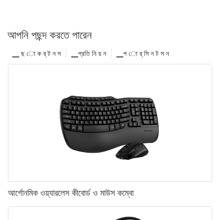
আপনি পছন্দ করতে পারেন
▁ ছ ো ক র্ ট ন স
▁প্রতি নি য় ন
▁প ো র্ সি ন ট স ন
আর্গোনমিক ওয়্যারলেস কীবোর্ড ও মাউস কম্বো