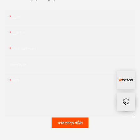
▁নাম:
▁নি ই ল
ফোন/হোয়াটসঅ্যাপ
কোমপানির নাম
কন্টেন্ট
এখন তদন্ত পাঠান