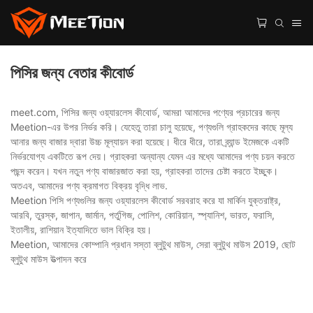
পিসির জন্য বেতার কীবোর্ড
meet.com, পিসির জন্য ওয়্যারলেস কীবোর্ড, আমরা আমাদের পণ্যের প্রচারের জন্য
Meetion-এর উপর নির্ভর করি। যেহেতু তারা চালু হয়েছে, পণ্যগুলি গ্রাহকদের কাছে মূল্য
আনার জন্য বাজার দ্বারা উচ্চ মূল্যায়ন করা হয়েছে। ধীরে ধীরে, তারা ব্র্যান্ড ইমেজকে একটি
নির্ভরযোগ্য একটিতে রূপ দেয়। গ্রাহকরা অন্যান্য যেমন এর মধ্যে আমাদের পণ্য চয়ন করতে
পছন্দ করেন। যখন নতুন পণ্য বাজারজাত করা হয়, গ্রাহকরা তাদের চেষ্টা করতে ইচ্ছুক।
অতএব, আমাদের পণ্য ক্রমাগত বিক্রয় বৃদ্ধি লাভ.
Meetion পিসি পণ্যগুলির জন্য ওয়্যারলেস কীবোর্ড সরবরাহ করে যা মার্কিন যুক্তরাষ্ট্র,
আরবি, তুরস্ক, জাপান, জার্মান, পর্তুগিজ, পোলিশ, কোরিয়ান, স্প্যানিশ, ভারত, ফরাসি,
ইতালীয়, রাশিয়ান ইত্যাদিতে ভাল বিক্রি হয়।
Meetion, আমাদের কোম্পানি প্রধান সস্তা ব্লুটুথ মাউস, সেরা ব্লুটুথ মাউস 2019, ছোট
ব্লুটুথ মাউস উত্পাদন করে