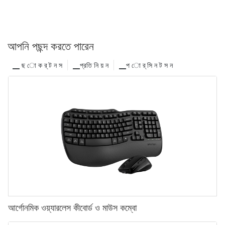
আপনি পছন্দ করতে পারেন
▁ ছ ো ক র্ ট ন স
▁প্রতি নি য় ন
▁প ো র্ সি ন ট স ন
আর্গোনমিক ওয়্যারলেস কীবোর্ড ও মাউস কম্বো