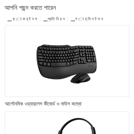
আপনি পছন্দ করতে পারেন
▁ ছ ো ক র্ ট ন স
▁প্রতি নি য় ন
▁প ো র্ সি ন ট স ন
আর্গোনমিক ওয়্যারলেস কীবোর্ড ও মাউস কম্বো