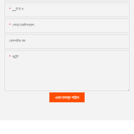
▁নি ই ল
ফোন/হোয়াটসঅ্যাপ
কোমপানির নাম
কন্টেন্ট
এখন তদন্ত পাঠান