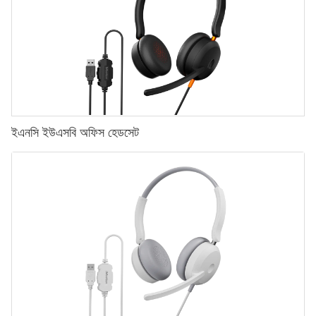
ইএনসি ইউএসবি অফিস হেডসেট