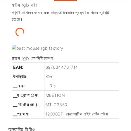
মাউস rgb বর্ণনা
পণ্যটি আমাদের জানার এবং আন্তর্জাতিকভাবে প্রত্যয়িত মানের গ্যারান্টি
রয়েছে।
মাউস rgb স্পেসিফিকেশন
EAN:
6970344731714
উপস্থিতি:
স্টকে
▁ র ঙ:
▁বি চ
▁ব ্রা ন ্ ড:
MEETION
▁ ডি টে ম নো ।:
MT-G3360
▁প্র থ ম:
12000DPI ক্রোম্যাটিক লাইট গেমিং মাউস
প্রস্তাবিত ভিডিও