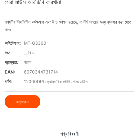
সেরা মাউস আরজিবি কারখানা
পণ্যটির স্থিতিশীল কর্মক্ষমতা এবং উচ্চ গুণমান রয়েছে, যা দীর্ঘ সময়ের জন্য ব্যবহার করা যেতে
পারে
আইটেম নং:
MT-G3360
রঙ:
▁বি চ
প্রাপ্যতা:
স্টকে
EAN:
6970344731714
বর্ণনা:
12000DPI ক্রোম্যাটিক লাইট গেমিং মাউস
অনুসন্ধান
পণ্য বিবরণী