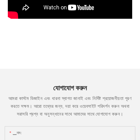
যোগাযোগ করুন
আমরা কাস্টম ডিজাইন এবং ধারনা স্বাগত জানাই এবং নির্দিষ্ট প্রয়োজনীয়তা পূরণ
করতে সক্ষম। আরো তথ্যের জন্য, দয়া করে ওয়েবসাইট পরিদর্শন করুন অথবা
সরাসরি প্রশ্ন বা অনুসন্ধানের সাথে আমাদের সাথে যোগাযোগ করুন।
▁নাম: