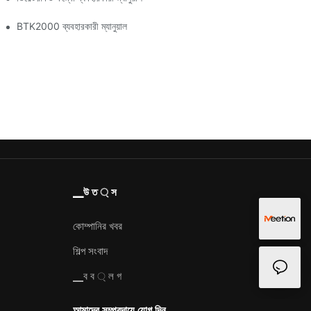
BTK2000 ব্যবহারকারী ম্যানুয়াল
▁উ ত ্ স
কোম্পানির খবর
শিল্প সংবাদ
▁ব ব ্ ল গ
আমাদের সম্প্রদায়ে যোগ দিন