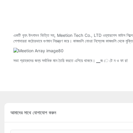
একটি বৃহৎ উৎপাদন ভিত্তি সহ, Meetion Tech Co., LTD ওয়্যারলেস মাউস শিল্পে একটি
পেশাদাররা কঠোরভাবে গুণমান নিয়ন্ত্রণ করে। কাজগুলি নোংরা নিস্তেজ কাজগুলি থেকে মুক
সভা গ্রাহকদের জন্য সর্বাধিক মান তৈরি করতে এগিয়ে থাকবে। ▁জ ে টে ন ও ফা র!
আমাদের সাথে যোগাযোগ করুন