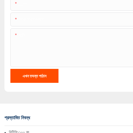
▁নাম:
ফোন/হোয়াটসঅ্যাপ
কন্টেন্ট
এখন তদন্ত পাঠান
প্রস্তাবিত নিবন্ধ
বিটিসি১১০০ ব্যবহারকারী ম্যানুয়াল