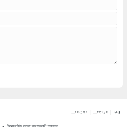
▁ব ব ্ ল গ
▁উ ত ্ স
FAQ
ডিরেক্টরকিউ কম্বো ব্যবহারকারী ম্যানুয়াল