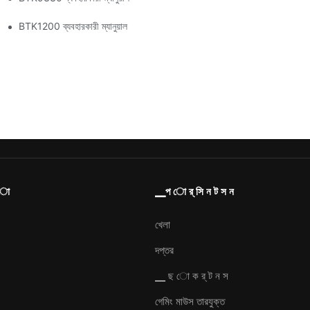
BTK1200 ব্যবহারকারী ম্যানুয়াল
 া
▁প ো র্ সি ন ট স ন
খেলা
দপ্তর
▁ ছ ো ক র্ ট ন স
গেমিং মাউস তারযুক্ত