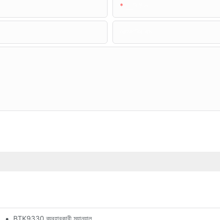
▁নি ই ল
কোমপানির নাম
BTK9330 ব্যবহারকারী ম্যানুয়াল