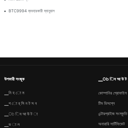
BTC9994 ব্যবহারকারী ম্যানুয়াল
উপকারী সংজুক
▁Ob িব আ উ ট
▁নি হ ো ম
কোম্পানির প্রোফাইল
টিম ডিসপ্লে
▁প ো র্ সি ন ট স ন
এন্টারপ্রাইজ সংস্কৃতি
▁Ob িব আ উ ট া
অনারারি সার্টিফিকেট
▁ভ া ল