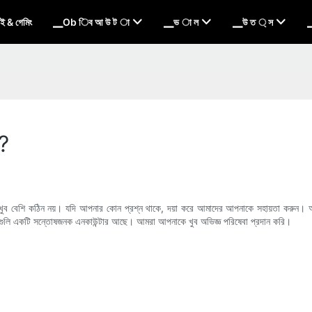
 & গেমিং
▁Ob িব আ উ ট া
▁ভ া ল
▁উ ত ্ স
▁
়?
ুব বেশি কঠিন নয়। যদি আপনার কোন প্রশ্ন থাকে, দয়া করে আমাদের আপনাকে সহায়তা করুন। আমা
্যগুলি একটি সন্তোষজনক এনকাউন্টার আছে। আমরা আপনাকে খুব অভিজ্ঞ পরিষেবা প্রদান করি।