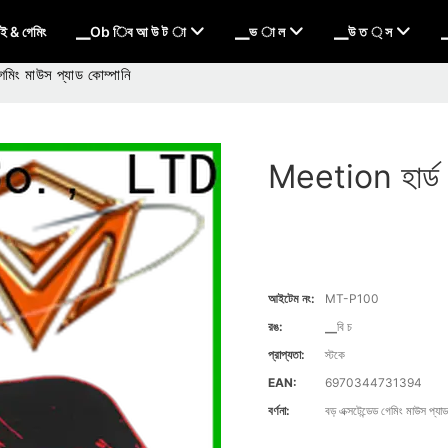
 & গেমিং
▁Ob িব আ উ ট া
▁ভ া ল
▁উ ত ্ স
▁
মিং মাউস প্যাড কোম্পানি
Meetion হার্ড গ
আইটেম নং:
MT-P100
রঙ:
▁বি চ
প্রাপ্যতা:
স্টকে
EAN:
6970344731394
বর্ণনা:
বড় এক্সটেন্ডেড গেমিং মাউস প্যা