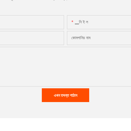
▁নি ই ল
কোমপানির নাম
এখন তদন্ত পাঠান