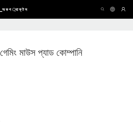
অ ক প ্যা ক্ ট স
েমিং মাউস প্যাড কোম্পানি
ড