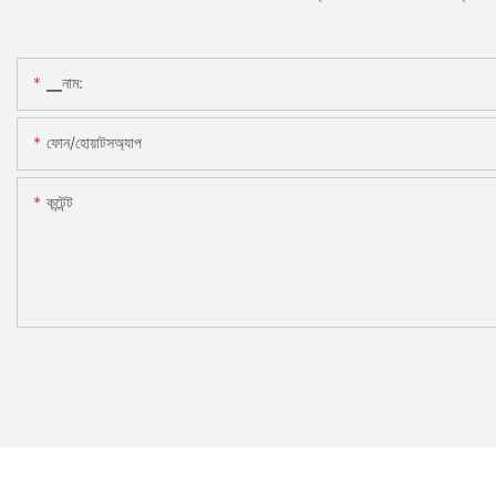
▁নাম:
ফোন/হোয়াটসঅ্যাপ
কন্টেন্ট