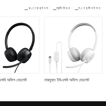
▁ ছ ো ক র্ ট ন স
▁প্রতি নি য় ন
▁প ো র্ সি ন ট স ন
এসবি অফিস হেডসেট
তারযুক্ত ইউএসবি অফিস হেডসেট