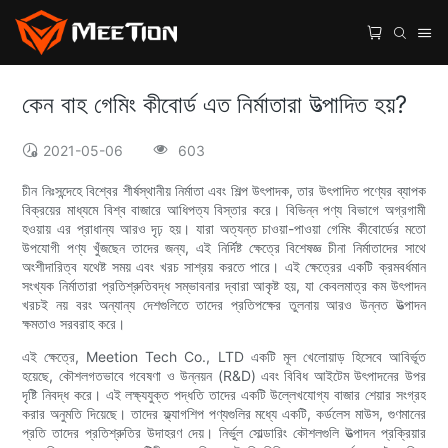
কেন বাহ গেমিং কীবোর্ড এত নির্মাতারা উত্পাদিত হয়?
2021-05-06
603
চীন নিঃসন্দেহে বিশ্বের শীর্ষস্থানীয় নির্মাতা এবং শিল্প উৎপাদক, তার উৎপাদিত পণ্যের ব্যাপক
বিক্রয়ের মাধ্যমে বিশ্ব বাজারে আধিপত্য বিস্তার করে। বিভিন্ন পণ্য বিভাগে অগ্রগামী
হওয়ায় এর প্রাধান্য আরও দৃঢ় হয়। যারা অত্যন্ত চাওয়া-পাওয়া গেমিং কীবোর্ডের মতো
উপযোগী পণ্য খুঁজছেন তাদের জন্য, এই নির্দিষ্ট ক্ষেত্রে বিশেষজ্ঞ চীনা নির্মাতাদের সাথে
অংশীদারিত্ব যথেষ্ট সময় এবং খরচ সাশ্রয় করতে পারে। এই ক্ষেত্রের একটি ক্রমবর্ধমান
সংখ্যক নির্মাতারা প্রতিশ্রুতিবদ্ধ সম্ভাবনার দ্বারা আকৃষ্ট হয়, যা কেবলমাত্র কম উৎপাদন
খরচই নয় বরং অন্যান্য দেশগুলিতে তাদের প্রতিপক্ষের তুলনায় আরও উন্নত উত্পাদন
ক্ষমতাও সরবরাহ করে।
এই ক্ষেত্রে, Meetion Tech Co., LTD একটি মূল খেলোয়াড় হিসেবে আবির্ভূত
হয়েছে, কৌশলগতভাবে গবেষণা ও উন্নয়ন (R&D) এবং বিবিধ আইটেম উৎপাদনের উপর
দৃষ্টি নিবদ্ধ করে। এই লক্ষ্যযুক্ত পদ্ধতি তাদের একটি উল্লেখযোগ্য বাজার শেয়ার সংগ্রহ
করার অনুমতি দিয়েছে। তাদের ফ্ল্যাগশিপ পণ্যগুলির মধ্যে একটি, কর্ডলেস মাউস, গুণমানের
প্রতি তাদের প্রতিশ্রুতির উদাহরণ দেয়। নির্ভুল সোল্ডারিং কৌশলগুলি উত্পাদন প্রক্রিয়ার