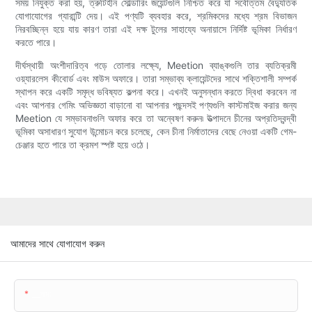
সময় নিযুক্ত করা হয়, ত্রুটিহীন সোল্ডারিং জয়েন্টগুলি নিশ্চিত করে যা সর্বোত্তম বৈদ্যুতিক
যোগাযোগের গ্যারান্টি দেয়। এই পণ্যটি ব্যবহার করে, শ্রমিকদের মধ্যে শ্রম বিভাজন
নিরবচ্ছিন্ন হয়ে যায় কারণ তারা এই দক্ষ টুলের সাহায্যে অনায়াসে নির্দিষ্ট ভূমিকা নির্ধারণ
করতে পারে।
দীর্ঘস্থায়ী অংশীদারিত্ব গড়ে তোলার লক্ষ্যে, Meetion ব্যাঙ্কগুলি তার ব্যতিক্রমী
ওয়্যারলেস কীবোর্ড এবং মাউস অফারে। তারা সম্ভাব্য ক্লায়েন্টদের সাথে শক্তিশালী সম্পর্ক
স্থাপন করে একটি সমৃদ্ধ ভবিষ্যত কল্পনা করে। এখনই অনুসন্ধান করতে দ্বিধা করবেন না
এবং আপনার গেমিং অভিজ্ঞতা বাড়ানো বা আপনার পছন্দসই পণ্যগুলি কাস্টমাইজ করার জন্য
Meetion যে সম্ভাবনাগুলি অফার করে তা অন্বেষণ করুন৷ উত্পাদনে চীনের অপ্রতিদ্বন্দ্বী
ভূমিকা অসাধারণ সুযোগ উন্মোচন করে চলেছে, কেন চীনা নির্মাতাদের বেছে নেওয়া একটি গেম-
চেঞ্জার হতে পারে তা ক্রমশ স্পষ্ট হয়ে ওঠে।
আমাদের সাথে যোগাযোগ করুন
▁নাম: