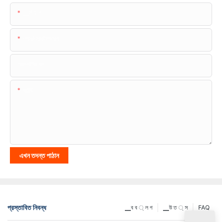
▁নি ই ল
ফোন/হোয়াটসঅ্যাপ
কোমপানির নাম
কন্টেন্ট
এখন তদন্ত পাঠান
প্রস্তাবিত নিবন্ধ
▁ব ব ্ ল গ
▁উ ত ্ স
FAQ